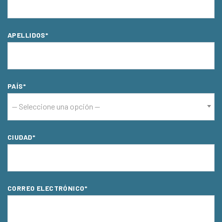
APELLIDOS*
PAÍS*
-- Seleccione una opción --
CIUDAD*
CORREO ELECTRÓNICO*