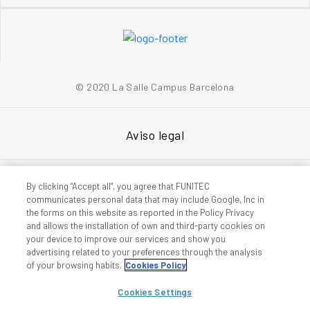
© 2020 La Salle Campus Barcelona
Aviso legal
Política de privacidad
By clicking “Accept all”, you agree that FUNITEC
communicates personal data that may include Google, Inc in
the forms on this website as reported in the Policy Privacy
and allows the installation of own and third-party cookies on
Accesibilidad
your device to improve our services and show you
advertising related to your preferences through the analysis
of your browsing habits.
Cookies Policy
Política de cookies
Cookies Settings