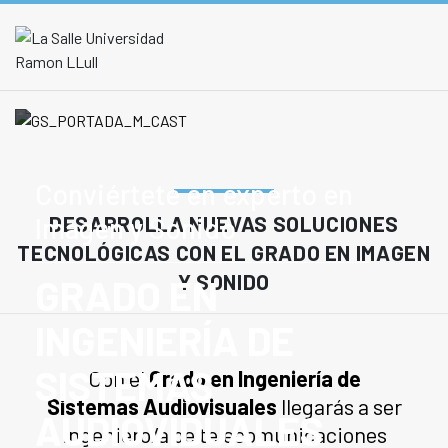
Conviértete en experto en
DESARROLLA NUEVAS SOLUCIONES
Imagen y Sonido
TECNOLÓGICAS CON EL GRADO EN IMAGEN
Y SONIDO
GRADO EN
INGENIERÍA DE
SISTEMAS
Con el
Grado en Ingeniería de
Sistemas Audiovisuales
llegarás a ser
AUDIOVIDUALES
ingeniero/a de telecomunicaciones